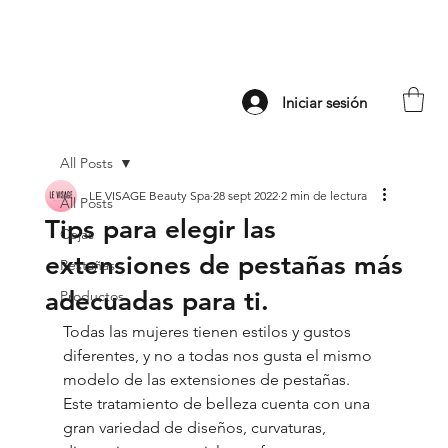
Iniciar sesión
All Posts
LE VISAGE Beauty Spa
28 sept 2022
2 min de lectura
All Posts
Tips para elegir las
Cejas
extensiones de pestañas más
Pestañas
adecuadas para ti.
Productos
Todas las mujeres tienen estilos y gustos 
diferentes, y no a todas nos gusta el mismo  
modelo de las extensiones de pestañas. 
Este tratamiento de belleza cuenta con una 
gran variedad de diseños, curvaturas, 