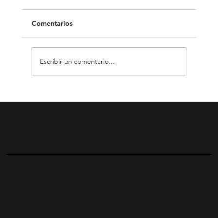
Comentarios
Escribir un comentario...
Conoce nuestro fortalecedor de
pestañas
CONTACTO
MENU
(+57) 302 8608445
Home
contacto@levisagespa.co
Tienda
Una marca 100% de Colombia
Servicios