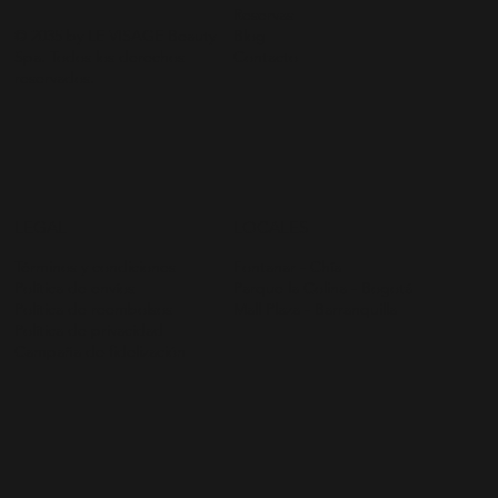
Reservas
© 2035 by LE VISAGE Beauty
Blog
Spa. Todos los derechos
Contacto
reservados.
LEGAL
LOCALES
Términos y condiciones
Fontanar - Chía
Política de envíos
Parque la Colina - Bogotá
Política de reembolsos
Mall Plaza - Barranquilla
Política de privacidad
Campaña de fidelización